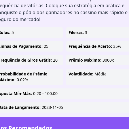
requência de vitórias. Coloque sua estratégia em prática e
onquiste o pódio dos ganhadores no cassino mais rápido e
eguro do mercado!
Rolos:
5
Fileiras:
3
Linhas de Pagamento:
25
Frequência de Acerto:
35%
Frequência de Giros Grátis:
20
Prêmio Máximo:
3000x
Probabilidade de Prêmio
Volatilidade:
Média
Máximo:
0.02%
Aposta Mín-Máx:
0.20 - 100.00
Data de Lançamento:
2023-11-05
gos Recomendados