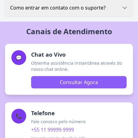
Como entrar em contato com o suporte?
Canais de Atendimento
Chat ao Vivo
💬
Obtenha assistência instantânea através do
nosso chat online.
Consultar Agora
Telefone
📞
Fale conosco pelo número:
+55 11 99999-9999