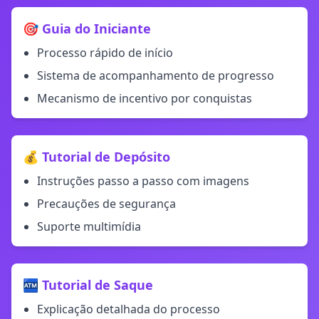
🎯 Guia do Iniciante
Processo rápido de início
Sistema de acompanhamento de progresso
Mecanismo de incentivo por conquistas
💰 Tutorial de Depósito
Instruções passo a passo com imagens
Precauções de segurança
Suporte multimídia
🏧 Tutorial de Saque
Explicação detalhada do processo