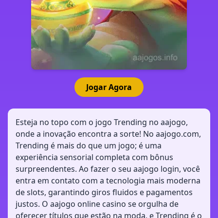
Jogar Agora
Esteja no topo com o jogo Trending no aajogo,
onde a inovação encontra a sorte! No aajogo.com,
Trending é mais do que um jogo; é uma
experiência sensorial completa com bônus
surpreendentes. Ao fazer o seu aajogo login, você
entra em contato com a tecnologia mais moderna
de slots, garantindo giros fluidos e pagamentos
justos. O aajogo online casino se orgulha de
oferecer títulos que estão na moda, e Trending é o